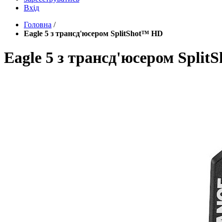
Вхід
Головна
/
Eagle 5 з трансд'юсером SplitShot™ HD
Eagle 5 з трансд'юсером Spli