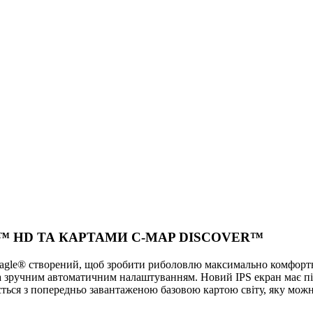
T™ HD ТА КАРТАМИ C-MAP DISCOVER™
 Eagle® створений, щоб зробити риболовлю максимально комфор
а зручним автоматичним налаштуванням. Новий IPS екран має пі
вляється з попередньо завантаженою базовою картою світу, як