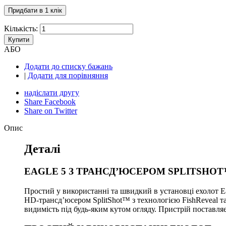
Кількість:
Купити
АБО
Додати до списку бажань
|
Додати для порівняння
надіслати другу
Share Facebook
Share on Twitter
Опис
Деталі
EAGLE 5 З ТРАНСД’ЮСЕРОМ SPLITSHO
Простий у використанні та швидкий в установці ехолот
HD-трансд’юсером SplitShot™ з технологією FishReveal т
видимість під будь-яким кутом огляду. Пристрій поста