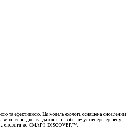
тною та ефективною. Ця модель ехолота оснащена оновленим
двищену роздільну здатність та забезпечує неперевершену
у можна оновити до CMAP® DISCOVER™.