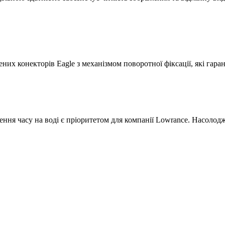
их конекторів Eagle з механізмом поворотної фіксації, які гара
дення часу на воді є пріоритетом для компанії Lowrance. Насол