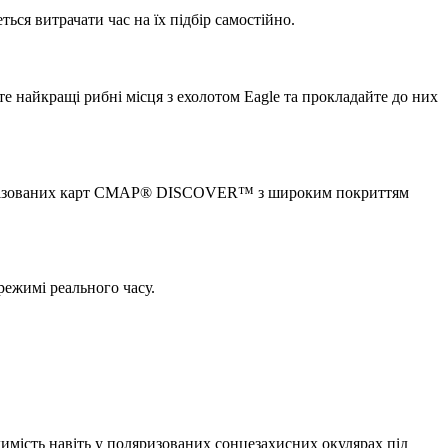
ся витрачати час на їх підбір самостійно.
 найкращі рибні місця з ехолотом Eagle та прокладайте до них
деталізованих карт CMAP® DISCOVER™ з широким покриттям
режимі реального часу.
димість навіть у поляризованих сонцезахисних окулярах під