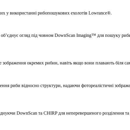
ших у використанні рибопошукових ехолотів Lowrance®.
, об’єднує огляд під човном DownScan Imaging™ для пошуку риби 
ке зображення окремих рибин, навіть якщо вони плавають біля сам
ня риби відносно структури, надаючи фотореалістичні зображен
поєднуючи DownScan та CHIRP для неперевершеного розділення та і