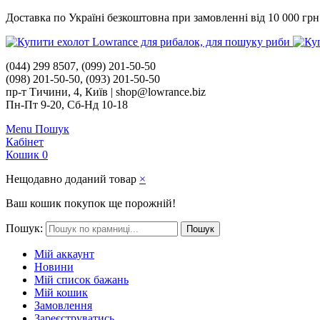
Доставка по Україні безкоштовна при замовленні від 10 000 грн
(044) 299 8507, (099) 201-50-50
(098) 201-50-50, (093) 201-50-50
пр-т Тичини, 4, Київ | shop@lowrance.biz
Пн-Пт 9-20, Сб-Нд 10-18
Menu
Пошук
Кабінет
Кошик
0
Нещодавно доданий товар
×
Ваш кошик покупок ще порожній!
Пошук:
Пошук
Мій аккаунт
Новини
Мій список бажань
Мій кошик
Замовлення
Зареєструватись