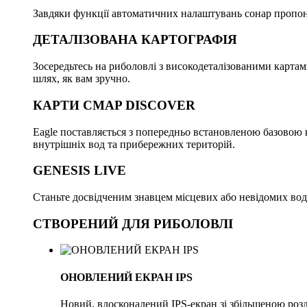
Завдяки функції автоматичних налаштувань сонар пропону
ДЕТАЛІЗОВАНА КАРТОГРАФІЯ
Зосередьтесь на риболовлі з високодеталізованими карта
шлях, як вам зручно.
КАРТИ CMAP DISCOVER
Eagle поставляється з попередньо встановленою базово
внутрішніх вод та прибережних територій.
GENESIS LIVE
Станьте досвідченим знавцем місцевих або невідомих водо
СТВОРЕНИЙ ДЛЯ РИБОЛОВЛІ
ОНОВЛЕНИЙ ЕКРАН IPS
Новий, вдосконалений IPS-екран зі збільшеною розд