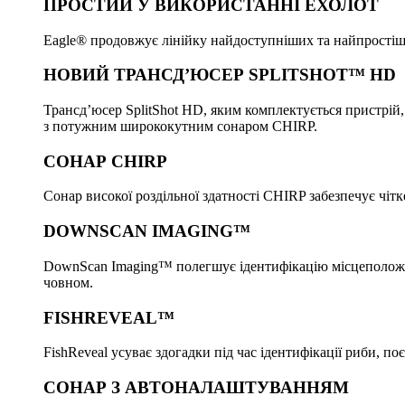
ПРОСТИЙ У ВИКОРИСТАННІ ЕХОЛОТ
Eagle® продовжує лінійку найдоступніших та найпрості
НОВИЙ ТРАНСД’ЮСЕР SPLITSHOT™ HD
Трансд’юсер SplitShot HD, яким комплектується пристрій
з потужним ширококутним сонаром CHIRP.
СОНАР CHIRP
Сонар високої роздільної здатності CHIRP забезпечує чіт
DOWNSCAN IMAGING™
DownScan Imaging™ полегшує ідентифікацію місцеположен
човном.
FISHREVEAL™
FishReveal усуває здогадки під час ідентифікації риби, 
СОНАР З АВТОНАЛАШТУВАННЯМ