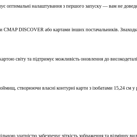
є оптимальні налаштування з першого запуску — вам не доведеть
ми CMAP DISCOVER або картами інших постачальників. Знаходьте
ю картою світу та підтримує можливість оновлення до високо
ймищ, створюючи власні контурні карти з ізобатами 15,24 см у 
ільною здатністю забезпечує чіткість зображення та відмінну ви