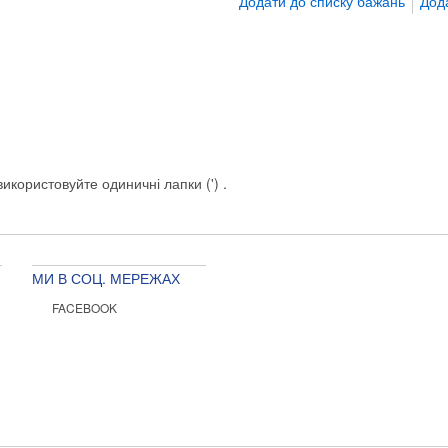
Додати до списку бажань
Дод
икористовуйте одиничні лапки (') .
МИ В СОЦ. МЕРЕЖАХ
FACEBOOK