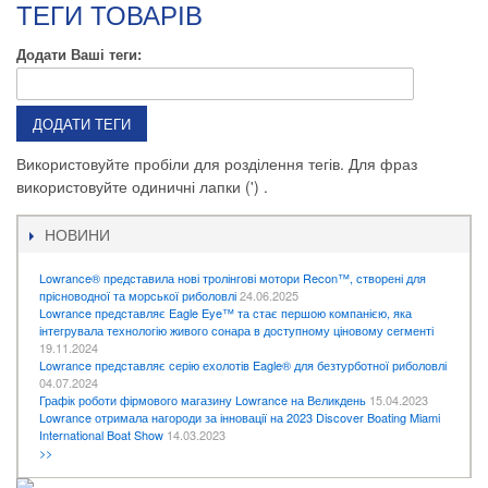
ТЕГИ ТОВАРІВ
Додати Ваші теги:
ДОДАТИ ТЕГИ
Використовуйте пробіли для розділення тегів. Для фраз
використовуйте одиничні лапки (') .
НОВИНИ
Lowrance® представила нові тролінгові мотори Recon™, створені для
прісноводної та морської риболовлі
24.06.2025
Lowrance представляє Eagle Eye™ та стає першою компанією, яка
інтегрувала технологію живого сонара в доступному ціновому сегменті
19.11.2024
Lowrance представляє серію ехолотів Eagle® для безтурботної риболовлі
04.07.2024
Графік роботи фірмового магазину Lowrance на Великдень
15.04.2023
Lowrance отримала нагороди за інновації на 2023 Discover Boating Miami
International Boat Show
14.03.2023
>>