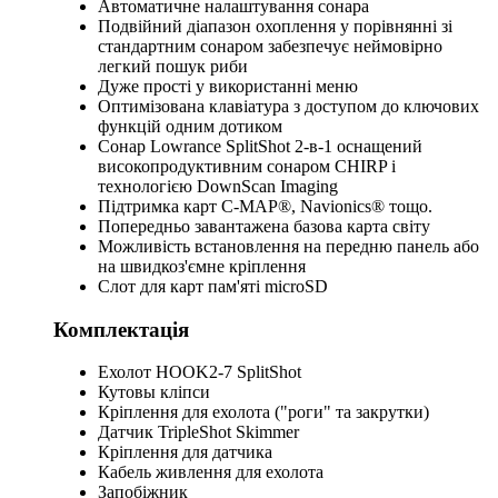
Автоматичне налаштування сонара
Подвійний діапазон охоплення у порівнянні зі
стандартним сонаром забезпечує неймовірно
легкий пошук риби
Дуже прості у використанні меню
Оптимізована клавіатура з доступом до ключових
функцій одним дотиком
Сонар Lowrance SplitShot 2-в-1 оснащений
високопродуктивним сонаром CHIRP і
технологією DownScan Imaging
Підтримка карт C-MAP®, Navionics® тощо.
Попередньо завантажена базова карта світу
Можливість встановлення на передню панель або
на швидкоз'ємне кріплення
Слот для карт пам'яті microSD
Комплектація
Ехолот HOOK2-7 SplitShot
Кутовы кліпси
Кріплення для ехолота ("роги" та закрутки)
Датчик TripleShot Skimmer
Кріплення для датчика
Кабель живлення для ехолота
Запобіжник