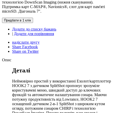
технологією DownScan Imaging (нижня сканування).
Підтримка карт C-MAP®, Navionics®, слот для карт пам'яті
microSD. Діагональ 7".
Додати до списку бажань
|
Додати для порівняння
надіслати другу
Share Facebook
Share on Twitter
Опис
Деталі
Неймовірно простий у використанні Ехолот/картплоттер
HOOK2 7 з датчиком SplitShot пропонує зрозуміле
користувачеві меню, швидкий доступ до ключових
функцій та автоматичне налаштування сонара. Маючи
потужну продуктивність від Lowrance, HOOK2 7
оснащений датчиком 2-в-1 SplitShot з широким кутом
огляду, потужним сонаром CHIRP і технологією
DownScan Imaging. Просто включіть ваш ехолот і