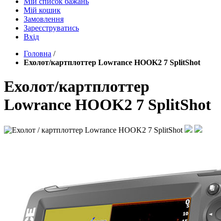
Мій список бажань
Мій кошик
Замовлення
Зареєструватись
Вхід
Головна
/
Ехолот/картплоттер Lowrance HOOK2 7 SplitShot
Ехолот/картплоттер
Lowrance HOOK2 7 SplitShot