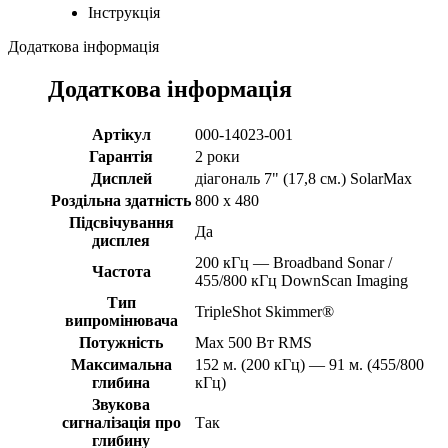
Інструкція
Додаткова інформація
Додаткова інформація
Артікул
000-14023-001
Гарантія
2 роки
Дисплей
діагональ 7" (17,8 см.) SolarMax
Роздільна здатність
800 x 480
Підсвічування
Да
дисплея
200 кГц — Broadband Sonar /
Частота
455/800 кГц DownScan Imaging
Тип
TripleShot Skimmer®
випромінювача
Потужність
Max 500 Вт RMS
Максимальна
152 м. (200 кГц) — 91 м. (455/800
глибина
кГц)
Звукова
сигналізація про
Так
глибину