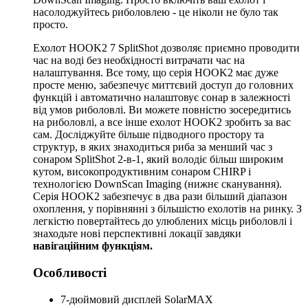
насолоджуйтесь риболовлею - це ніколи не було так
просто.
Ехолот HOOK2 7 SplitShot дозволяє приємно проводити
час на воді без необхідності витрачати час на
налаштування. Все тому, що серія HOOK2 має дуже
просте меню, забезпечує миттєвий доступ до головних
функцій і автоматично налаштовує сонар в залежності
від умов риболовлі. Ви можете повністю зосередитись
на риболовлі, а все інше ехолот HOOK2 зробить за вас
сам. Досліджуйте більше підводного простору та
структур, в яких знаходиться риба за менший час з
сонаром SplitShot 2-в-1, який володіє більш широким
кутом, високопродуктивним сонаром CHIRP і
технологією DownScan Imaging (нижнє сканування).
Серія HOOK2 забезпечує в два рази більший діапазон
охоплення, у порівнянні з більшістю ехолотів на ринку. З
легкістю повертайтесь до улюблених місць риболовлі і
знаходьте нові перспективні локації завдяки
навігаційним функціям.
Особливості
7-дюймовий дисплей SolarMAX