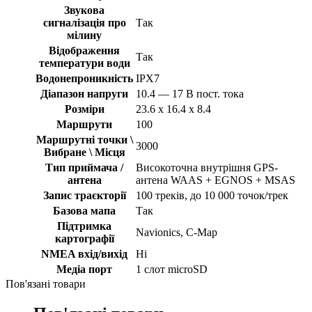
Звукова
сигналізація про
Так
мілину
Відображення
Так
температури води
Водонепроникність
IPX7
Діапазон напруги
10.4 — 17 В пост. тока
Розміри
23.6 x 16.4 x 8.4
Маршрути
100
Маршрутні точки \
3000
Вибране \ Місця
Тип приймача /
Високоточна внутрішня GPS-
антена
антена WAAS + EGNOS + MSAS
Запис траєкторії
100 треків, до 10 000 точок/трек
Базова мапа
Так
Підтримка
Navionics, С-Map
картографії
NMEA вхід/вихід
Ні
Медіа порт
1 слот microSD
Пов'язані товари