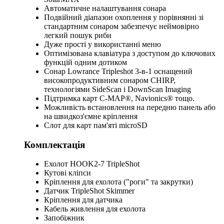
Автоматичне налаштування сонара
Подвійний діапазон охоплення у порівнянні зі
стандартним сонаром забезпечує неймовірно
легкий пошук риби
Дуже прості у використанні меню
Оптимізована клавіатура з доступом до ключових
функцій одним дотиком
Сонар Lowrance Tripleshot 3-в-1 оснащений
високопродуктивним сонаром CHIRP,
технологіями SideScan і DownScan Imaging
Підтримка карт C-MAP®, Navionics® тощо.
Можливість встановлення на передню панель або
на швидкоз'ємне кріплення
Слот для карт пам'яті microSD
Комплектація
Ехолот HOOK2-7 TripleShot
Кутові кліпси
Кріплення для ехолота ("роги" та закрутки)
Датчик TripleShot Skimmer
Кріплення для датчика
Кабель живлення для ехолота
Запобіжник