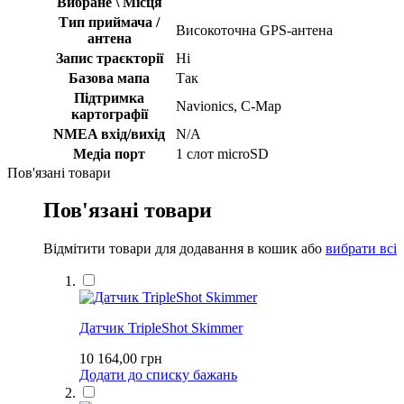
Вибране \ Місця
Тип приймача /
Високоточна GPS-антена
антена
Запис траєкторії
Ні
Базова мапа
Так
Підтримка
Navionics, С-Map
картографії
NMEA вхід/вихід
N/A
Медіа порт
1 слот microSD
Пов'язані товари
Пов'язані товари
Відмітити товари для додавання в кошик або
вибрати всі
Датчик TripleShot Skimmer
10 164,00 грн
Додати до списку бажань