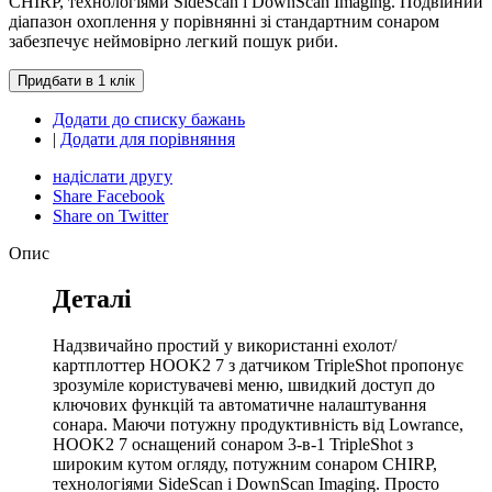
CHIRP, технологіями SideScan і DownScan Imaging. Подвійний
діапазон охоплення у порівнянні зі стандартним сонаром
забезпечує неймовірно легкий пошук риби.
Додати до списку бажань
|
Додати для порівняння
надіслати другу
Share Facebook
Share on Twitter
Опис
Деталі
Надзвичайно простий у використанні ехолот/
картплоттер HOOK2 7 з датчиком TripleShot пропонує
зрозуміле користувачеві меню, швидкий доступ до
ключових функцій та автоматичне налаштування
сонара. Маючи потужну продуктивність від Lowrance,
HOOK2 7 оснащений сонаром 3-в-1 TripleShot з
широким кутом огляду, потужним сонаром CHIRP,
технологіями SideScan і DownScan Imaging. Просто