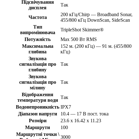
Підсвічування
Так
дисплея
200 кГц/Chirp — Broadband Sonar,
Частота
455/800 кГц DownScan, SideScan
Тип
TripleShot Skimmer®
випромінювача
Потужність
Max 500 Вт RMS
Максимальна
152 м. (200 кГц) — 91 м. (455/800
глибина
кГц)
Звукова
сигналізація про
Так
глибину
Звукова
сигналізація про
Так
мілину
Відображення
Так
температури води
Водонепроникність
IPX7
Діапазон напруги
10.4 — 17 В пост. тока
Розміри
23.6 x 16.42 x 11.23
Маршрути
100
Маршрутні точки \
3000