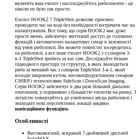
включіть ваш ехолот і насолоджуйтесь риболовлею - це
ніколи не було так просто.
Ехолот HOOK2 7 TripleShot дозволяє приємно
проводити час на воді без необхідності витрачати час на
налаштування. Все тому, що серія HOOK2 має дуже
просте меню, забезпечує миттєвий доступ до головних
функцій і автоматично налаштовує сонар в залежності
від умов риболовлі. Ви можете повністю зосередитись
на риболовлі, а все інше ехолот HOOK2 з з сонаром 3-
в-1 TripleShot зробить за вас сам. Досліджуйте більше
підводного простору та структур, в яких знаходиться
риба за менший час з сонаром TripleShot 3-в-1, який
володіє широким кутом, високопродуктивним сонаром
CHIRP і технологіями SideScan і DownScan Imaging.
Серія HOOK2 забезпечує в два рази більший діапазон
охоплення, у порівнянні з більшістю ехолотів на ринку. З
легкістю повертайтесь до улюблених місць риболовлі і
знаходьте нові перспективні локації завдяки
навігаційним функціям.
Особливості
Високоякісний, яскравий 7-дюймовий дисплей
SolarMAX