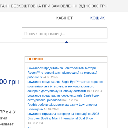
РАЇНІ БЕЗКОШТОВНА ПРИ ЗАМОВЛЕННІ ВІД 10 000 ГРН
КАБІНЕТ
КОШИК
НОВИНИ
Lowrance® представила нові тролінгові мотори
Recon™, створені для прісноводної та морської
риболовлі
24.06.2025
00 грн
Lowrance представляє Eagle Eye™ та стає першою
компанією, яка інтегрувала технологію живого
сонара в доступному ціновому сегменті
19.11.2024
Lowrance представляє серію ехолотів Eagle® для
безтурботної риболовлі
04.07.2024
Графік роботи фірмового магазину Lowrance на
Великдень
15.04.2023
RP c 4.3"
Lowrance отримала нагороди за інновації на 2023
огии
Discover Boating Miami International Boat Show
14.03.2023
ечивает
>>