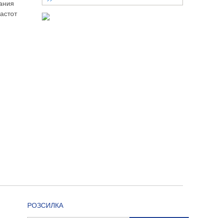
ания
астот
РОЗСИЛКА