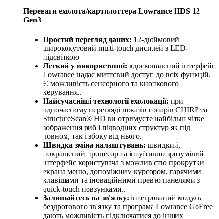
Переваги ехолота/картплоттера Lowrance HDS 12
Gen3
Простий перегляд даних:
12-дюймовий
ширококутовий multi-touch дисплей з LED-
підсвіткою
Легкий у використанні:
вдосконалений інтерфейс
Lowrance надає миттєвий доступ до всіх функцій.
Є можливість сенсорного та кнопкового
керування..
Найсучасніші технології ехолокації:
при
одночасному перегляді показів сонарів CHIRP та
StructureScan® HD ви отримуєте найбільш чітке
зображення риб і підводних структур як під
човном, так і збоку від нього.
Швидка зміна налаштувань:
швидкий,
покращений процесор та інтуїтивно зрозумілий
інтерфейс користувача з можливістю прокрутки
екрана меню, допоміжним курсором, гарячими
клавішами та іноваційними прев'ю панелями з
quick-touch повзунками..
Залишайтесь на зв'язку:
інтегрований модуль
бездротового зв'язку та програма Lowrance GoFree
дають можливість підключатися до інших