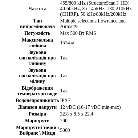
455/800 kHz (StructureScan® HD),
Частота
40-60kHz, 85-145kHz, 130-210kHz
(CHIRP), 50 kHz/83kHz/200kHz
Тип
Multiple selections Lowrance and
випромінювача
Airmar®
Потужність
Max 500 Вт RMS
Максимальна
1524 м.
глибина
Звукова
сигналізація про
Так
глибину
Звукова
сигналізація про
Так
мілину
Відображення
Так
температури води
Водонепроникність
IPX7
Діапазон напруги
12 vDC (10-17 vDC min-max)
Розміри
32.8 x 8.5 х 22.4
Маршрути
200
Маршрутні точки \
5000
Вибране \ Місця