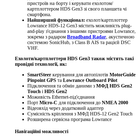
пристроїв на борту і керувати ехолотом/
картплоттером HDS Gen3 зі свого планшета чі
смартфона.
Найширший функціонал:
ехолот/картплоттер
Lowrance HDS-12 Gen3 містить можливість plug-
and-play з'єднання з іншими пристроями Lowrance,
зокрема з радаром
Broadband Radar
, акустичною
системою SonicHub, з Class B AIS та рацієй DSC
VHF.
Ехолоти/картплоттери HDS Gen3 також містять такі
провідні технології, як:
SmartSteer
керування для автопілотів
MotorGuide
Pinpoint GPS
та
Lowrance Outboard Pilot
Підключення та обмін даними з
МФД HDS Gen2
Touch
і
HDS Gen2
Моживість Ethernet-під'єднання
Порт
Micro-C
для підключення до
NMEA 2000
Відеовхід через додатковий адаптер
Сумісність кріплення з МФД HDS-12 Gen2 Touch
Розширена сервісна програма Lowrance
Навігаційні можливості