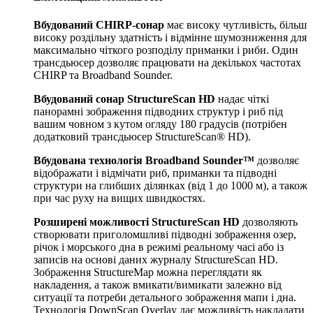
Вбудований CHIRP-сонар
має високу чутливість, більш
високу роздільну здатність і відмінне шумозниження для
максимально чіткого розподілу приманки і риби. Один
трансдьюсер дозволяє працювати на декількох частотах
CHIRP та Broadband Sounder.
Вбудований сонар StructureScan HD
надає чіткі
панорамні зображення підводних структур і риб під
вашим човном з кутом огляду 180 градусів (потрібен
додатковий трансдьюсер StructureScan® HD).
Вбудована технологія Broadband Sounder™
дозволяє
відображати і відмічати риб, приманки та підводні
структури на глибших ділянках (від 1 до 1000 м), а також
при час руху на вищих швидкостях.
Розширені можливості StructureScan HD
дозволяють
створювати приголомшливі підводні зображення озер,
річок і морського дна в режимі реальному часі або із
записів на основі даних журналу StructureScan HD.
Зображення StructureMap можна переглядати як
накладення, а також вмикати/вимикати залежно від
ситуації та потреби детального зображення мапи і дна.
Технологія DownScan Overlay дає можливість накладати