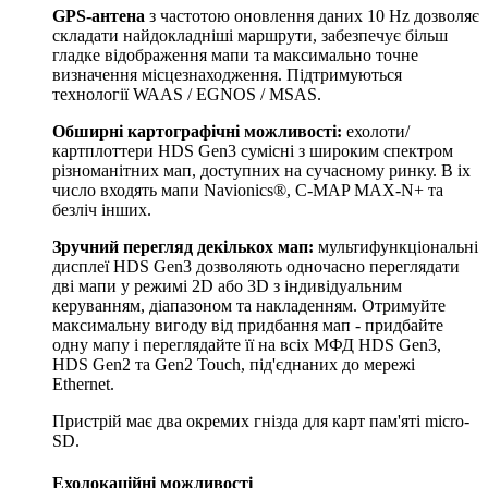
GPS-антена
з частотою оновлення даних 10 Hz дозволяє
складати найдокладніші маршрути, забезпечує більш
гладке відображення мапи та максимально точне
визначення місцезнаходження. Підтримуються
технології WAAS / EGNOS / MSAS.
Обширні картографічні можливості:
ехолоти/
картплоттери HDS Gen3 сумісні з широким спектром
різноманітних мап, доступних на сучасному ринку. В іх
число входять мапи Navionics®, C-MAP MAX-N+ та
безліч інших.
Зручний перегляд декількох мап:
мультифункціональні
дисплеї HDS Gen3 дозволяють одночасно переглядати
дві мапи у режимі 2D або 3D з індивідуальним
керуванням, діапазоном та накладенням. Отримуйте
максимальну вигоду від придбання мап - придбайте
одну мапу і переглядайте її на всіх МФД HDS Gen3,
HDS Gen2 та Gen2 Touch, під'єднаних до мережі
Ethernet.
Пристрій має два окремих гнізда для карт пам'яті micro-
SD.
Ехолокаційні можливості