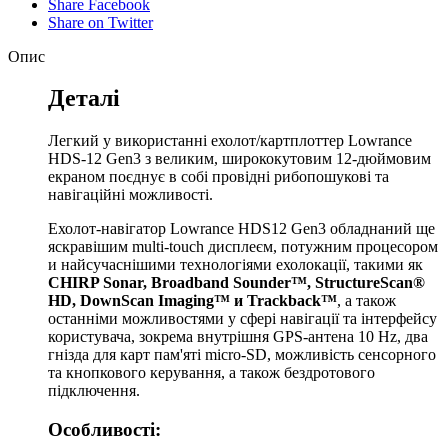
Share Facebook
Share on Twitter
Опис
Деталі
Легкий у використанні ехолот/картплоттер Lowrance
HDS-12 Gen3 з великим, ширококутовим 12-дюймовим
екраном поєднує в собі провідні рибопошукові та
навігаційні можливості.
Ехолот-навігатор Lowrance HDS12 Gen3 обладнаний ще
яскравішим multi-touch дисплеєм, потужним процесором
и найсучаснішими технологіями ехолокації, такими як
CHIRP Sonar, Broadband Sounder™, StructureScan®
HD, DownScan Imaging™ и Trackback™
, а також
останніми можливостями у сфері навігації та інтерфейсу
користувача, зокрема внутрішня GPS-антена 10 Hz, два
гнізда для карт пам'яті micro-SD, можливість сенсорного
та кнопкового керування, а також бездротового
підключення.
Особливості: