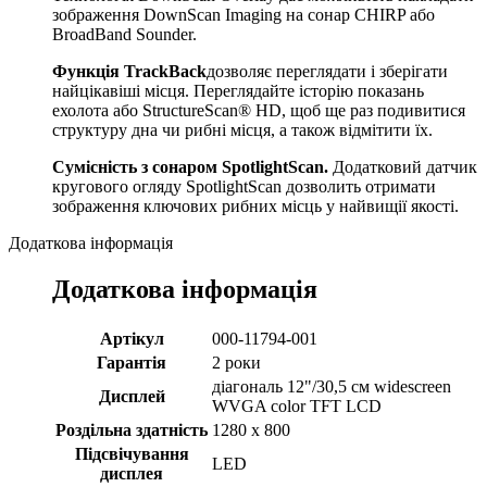
зображення DownScan Imaging на сонар CHIRP або
BroadBand Sounder.
Функція TrackBack
дозволяє переглядати і зберігати
найцікавіші місця. Переглядайте історію показань
ехолота або StructureScan® HD, щоб ще раз подивитися
структуру дна чи рибні місця, а також відмітити їх.
Сумісність з сонаром SpotlightScan.
Додатковий датчик
кругового огляду SpotlightScan дозволить отримати
зображення ключових рибних місць у найвищії якості.
Додаткова інформація
Додаткова інформація
Артікул
000-11794-001
Гарантія
2 роки
діагональ 12"/30,5 см widescreen
Дисплей
WVGA color TFT LCD
Роздільна здатність
1280 x 800
Підсвічування
LED
дисплея