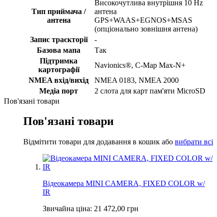
Високочутлива внутрішня 10 Hz
Тип приймача /
антена
антена
GPS+WAAS+EGNOS+MSAS
(опціонально зовнішня антена)
Запис траєкторії
-
Базова мапа
Так
Підтримка
Navionics®, C-Map Max-N+
картографії
NMEA вхід/вихід
NMEA 0183, NMEA 2000
Медіа порт
2 слота для карт пам'яти MicroSD
Пов'язані товари
Пов'язані товари
Відмітити товари для додавання в кошик або
вибрати всі
Відеокамера MINI CAMERA, FIXED COLOR w/
IR
Звичайна ціна:
21 472,00 грн