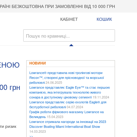
РАЇНІ БЕЗКОШТОВНА ПРИ ЗАМОВЛЕННІ ВІД 10 000 ГРН
КАБІНЕТ
КОШИК
ТЕНОЮ
НОВИНИ
Lowrance® представила нові тролінгові мотори
Recon™, створені для прісноводної та морської
риболовлі
24.06.2025
00 грн
Lowrance представляє Eagle Eye™ та стає першою
компанією, яка інтегрувала технологію живого
сонара в доступному ціновому сегменті
19.11.2024
Lowrance представляє серію ехолотів Eagle® для
безтурботної риболовлі
04.07.2024
Графік роботи фірмового магазину Lowrance на
Великдень
15.04.2023
Lowrance отримала нагороди за інновації на 2023
ти ризик
Discover Boating Miami International Boat Show
14.03.2023
>>