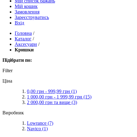
Мій список бажань
Мій кошик
Замовлення
Зареєструватись
Вхід
Головна
/
Каталог
/
Аксесуари
/
Кришки
Підібрати по:
Filter
Ціна
0,00 грн
-
999,99 грн
(1)
1 000,00 грн
-
1 999,99 грн
(15)
2 000,00 грн
та вище
(3)
Виробник
Lowrance
(7)
Navico
(1)