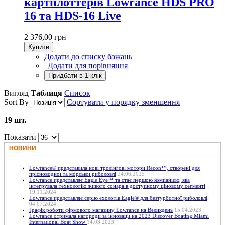
картплоттерів Lowrance HDS PRO
16 та HDS-16 Live
2 376,00 грн
Купити
Додати до списку бажань
|
Додати для порівняння
Вигляд
Таблиця
Список
Sort By
Сортувати у порядку зменшення
19 шт.
Показати
НОВИНИ
Lowrance® представила нові тролінгові мотори Recon™, створені для
прісноводної та морської риболовлі
24.06.2025
Lowrance представляє Eagle Eye™ та стає першою компанією, яка
інтегрувала технологію живого сонара в доступному ціновому сегменті
19.11.2024
Lowrance представляє серію ехолотів Eagle® для безтурботної риболовлі
04.07.2024
Графік роботи фірмового магазину Lowrance на Великдень
15.04.2023
Lowrance отримала нагороди за інновації на 2023 Discover Boating Miami
International Boat Show
14.03.2023