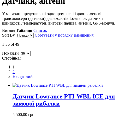
Датчики, антени
У магазині представлені однопроменеві і двопроменеві
трансдьюсери (датчики) для ехолотів Lowrance, датчики
швидкості / температури, витрати палива, антени, GPS-модулі.
Вигляд
Таблиця
Список
Sort By
Сортувати у порядку зменшення
1-36 of 49
Показати
Сторінка:
1
2
Наступний
Датчик Lowrance PTI-WBL ICE для
зимової рибалки
5 500,00 грн