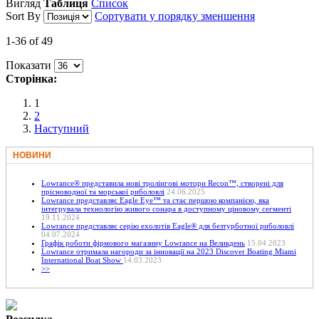
Вигляд
Таблиця
Список
Sort By
Сортувати у порядку зменшення
1-36 of 49
Показати
Сторінка:
1
2
Наступний
НОВИНИ
Lowrance® представила нові тролінгові мотори Recon™, створені для
прісноводної та морської риболовлі
24.06.2025
Lowrance представляє Eagle Eye™ та стає першою компанією, яка
інтегрувала технологію живого сонара в доступному ціновому сегменті
19.11.2024
Lowrance представляє серію ехолотів Eagle® для безтурботної риболовлі
04.07.2024
Графік роботи фірмового магазину Lowrance на Великдень
15.04.2023
Lowrance отримала нагороди за інновації на 2023 Discover Boating Miami
International Boat Show
14.03.2023
>>