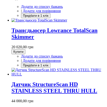
Додати до списку бажань
|
Додати для порівняння
Трансдьюсер Lowrance TotalScan
Skimmer
20 020,00 грн
Купити
Додати до списку бажань
|
Додати для порівняння
Датчик StructureScan HD
STAINLESS STEEL THRU HULL
44 000,00 грн