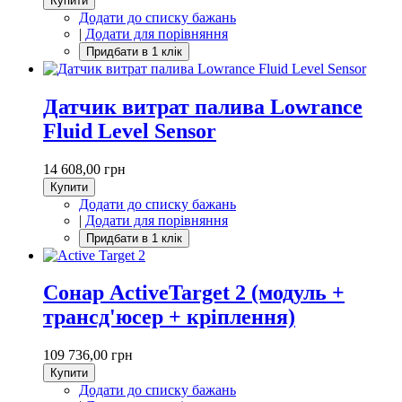
Купити
Додати до списку бажань
|
Додати для порівняння
Датчик витрат палива Lowrance
Fluid Level Sensor
14 608,00 грн
Купити
Додати до списку бажань
|
Додати для порівняння
Cонар ActiveTarget 2 (модуль +
трансд'юсер + кріплення)
109 736,00 грн
Купити
Додати до списку бажань