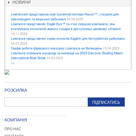
НОВИНИ
Lowrance® представила нові тролінгові мотори Recon™, створені для
прісноводної та морської риболовлі
24.06.2025
Lowrance представляє Eagle Eye™ та стає першою компанією, яка
інтегрувала технологію живого сонара в доступному ціновому сегменті
19.11.2024
Lowrance представляє серію ехолотів Eagle® для безтурботної риболовлі
04.07.2024
Графік роботи фірмового магазину Lowrance на Великдень
15.04.2023
Lowrance отримала нагороди за інновації на 2023 Discover Boating Miami
International Boat Show
14.03.2023
>>
РОЗСИЛКА
ПІДПИСАТИСЬ
КОМПАНІЯ
ПРО НАС
КОНТАКТИ