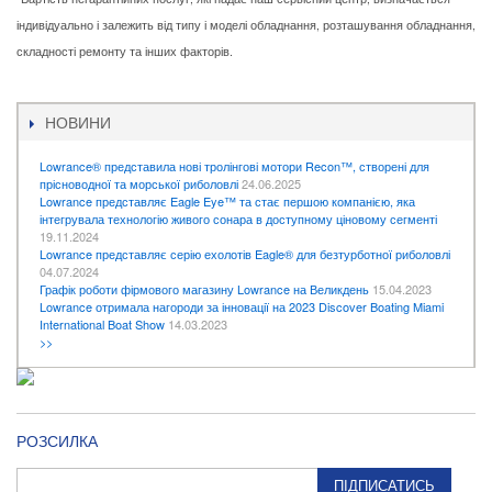
індивідуально і залежить від типу і моделі обладнання, розташування обладнання,
складності ремонту та інших факторів.
НОВИНИ
Lowrance® представила нові тролінгові мотори Recon™, створені для
прісноводної та морської риболовлі
24.06.2025
Lowrance представляє Eagle Eye™ та стає першою компанією, яка
інтегрувала технологію живого сонара в доступному ціновому сегменті
19.11.2024
Lowrance представляє серію ехолотів Eagle® для безтурботної риболовлі
04.07.2024
Графік роботи фірмового магазину Lowrance на Великдень
15.04.2023
Lowrance отримала нагороди за інновації на 2023 Discover Boating Miami
International Boat Show
14.03.2023
>>
РОЗСИЛКА
ПІДПИСАТИСЬ