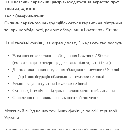
Наш власний сервісний центр знаходиться за адресою
пр-т
Тичини, 4, Київ
.
Тел.: (044)299-85-06
.
Силами сервісного центру здійснюється гарантійна підтримка
та, при необхідності, ремонт обладнання Lowrance / Simrad.
Наші технічні фахівці, за окрему плату *, надають такі послуги:
Навчання використанню обладнання Lowrance / Simrad
(ехолоти, картплоттери, радари, автопілоти, рації і т.д.)
Діагностика та налаштування обладнання Lowrance / Simrad
Підбір і конфігурація обладнання Lowrance / Simrad
Установка устаткування Lowrance / Simrad
Супровід і технічна підтримка встановленого обладнання
Оновлення прошивок програмного забезпечення
Можливий виїзд наших технічних фахівців по всій території
України.
*Вартість негарантійних послуг, які надає наш сервісний центр, визначається