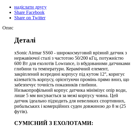
надіслати другу
Share Facebook
Share on Twitter
Опис
Деталі
xSonic Airmar SS60 - широкосмуговий врізний датчик з
нержавіючої сталі з частотою 50/200 кГц, потужністю
600 Вт для ехолотів Lowrance, із вбудованими датчиками
глибини та температури. Керамічний елемент,
закріплений всередині корпусу під кутом 12°, коригує
кілеватість корпусу, орієнтуючи промінь прямо вниз, що
забезпечує точність показників глибини.
Низькопрофільний корпус датчика мінімізує опір води,
лише 5 мм висувається за межі корпусу човна. Цей
датчик ідеально підходить для невеликих спортивних,
рибальських і комерційних суден довжиною до 8 м (25
футів).
СУМІСНИЙ З ЕХОЛОТАМИ: